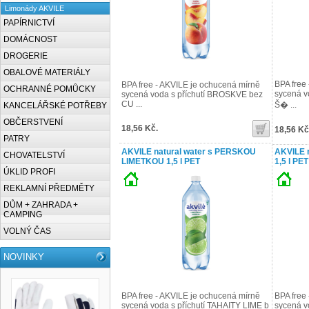
Limonády AKVILE
PAPÍRNICTVÍ
DOMÁCNOST
DROGERIE
OBALOVÉ MATERIÁLY
BPA free
BPA free - AKVILE je ochucená mírně
OCHRANNÉ POMŮCKY
sycená v
sycená voda s příchutí BROSKVE bez
CU ...
Š� ...
KANCELÁŘSKÉ POTŘEBY
OBČERSTVENÍ
18,56 Kč.
18,56 Kč
PATRY
AKVILE natural water s PERSKOU
AKVILE 
CHOVATELSTVÍ
LIMETKOU 1,5 l PET
1,5 l PET
ÚKLID PROFI
REKLAMNÍ PŘEDMĚTY
DŮM + ZAHRADA +
CAMPING
VOLNÝ ČAS
NOVINKY
BPA free - AKVILE je ochucená mírně
BPA free
sycená voda s příchutí TAHAITY LIME b
sycená vo