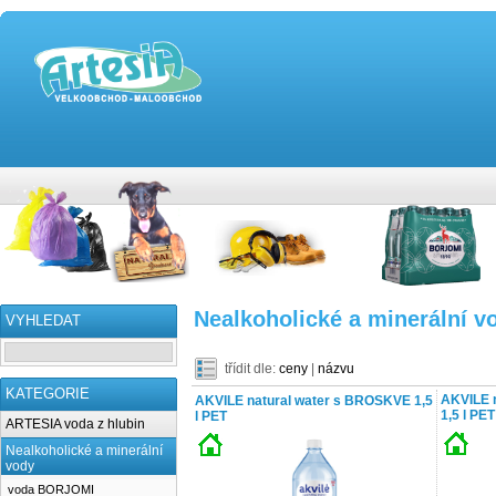
Nealkoholické a minerální v
VYHLEDAT
třídit dle:
ceny
|
názvu
KATEGORIE
AKVILE 
AKVILE natural water s BROSKVE 1,5
1,5 l PET
l PET
ARTESIA voda z hlubin
Nealkoholické a minerální
vody
voda BORJOMI