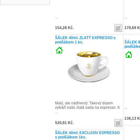
...
...
154,28 Kč.
179,69 K
ŠÁLEK 40ml. ZLATÝ EXPRESSO s
podšákem 1 ks.
ŠÁLEK 8
podšálk
Malý, ale nádherný: Takový dojem
vytváří naše zlatá sada na espresso. K
...
...
136,13 K
520,91 Kč.
ŠÄLEK 40ml. EXCLUSIV ESPRESSO
s podšálkem 1ks.