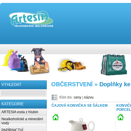
OBČERSTVENÍ »
Doplňky ke
VYHLEDAT
třídit dle:
ceny
|
názvu
KATEGORIE
ČAJOVÁ KONVIČKA SE ŠÁLKEM
KONVIČK
PORCE
ARTESIA voda z hlubin
Nealkoholické a minerální
vody
PAPÍRNICTVÍ