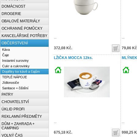
DOMÁCNOST
DROGERIE
OBALOVÉ MATERIÁLY
OCHRANNÉ POMŮCKY
KANCELÁŘSKÉ POTŘEBY
...
...
OBČERSTVENÍ
372,08 Kč.
79,86 Kč
Káva
Čaje
LŽIČKA MOCCA 12ks.
MLÝNEK
Instantní suroviny
Cukr a cukrovinky
Doplňky ke kávě a čajům
TEPLÉ NÁPOJE
Jídlonosiče
Sanitace + čištění
PATRY
CHOVATELSTVÍ
ÚKLID PROFI
REKLAMNÍ PŘEDMĚTY
...
...
DŮM + ZAHRADA +
CAMPING
675,18 Kč.
998,25 K
VOLNÝ ČAS