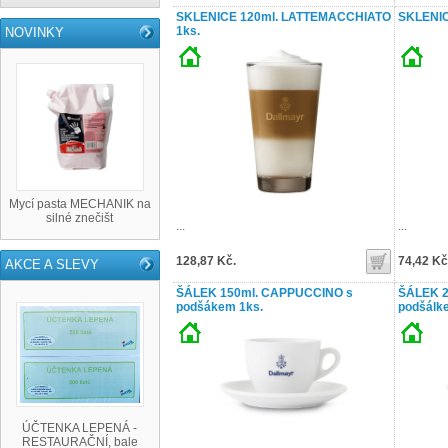
SKLENICE 120ml. LATTEMACCHIATO
SKLENI
1ks.
NOVINKY
Mycí pasta MECHANIK na
silné znečišt
...
...
128,87 Kč.
74,42 Kč
AKCE A SLEVY
ŠÁLEK 150ml. CAPPUCCINO s
ŠÁLEK 2
podšákem 1ks.
podšálk
ÚČTENKA LEPENÁ -
RESTAURAČNÍ, bale