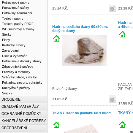
Potravinové papíry
Potravinové sáčky
25,24 Kč.
21,18 Kč
Potraviny zamrazení
Toaletní papíry
Hadr na
Toaletní papíry PROFI
Hadr na podlahu tkaný 60x50cm.
x 45cm. 
WC soupravy a zvony
šedý netkaný
Stěrky
Pleny
Krabičky a boxy
Zavařování
Úklid a Vysavače
Potravinové doplňky stravy
Zdravotnícké potřeby
Provazy a motouzy
Schůdky, štafle, žebříky
Pokladny, trezory, schránky
PACLAN Pr
Kuchyňské potřeby
Bavlněný tkaný ...
ZIP-ZAP b
...
Svíčky
21,85 Kč.
DROGERIE
37,88 Kč
OBALOVÉ MATERIÁLY
TKANÝ H
TKANÝ Hadr na podlahu 60 x 80cm.
OCHRANNÉ POMŮCKY
KANCELÁŘSKÉ POTŘEBY
OBČERSTVENÍ