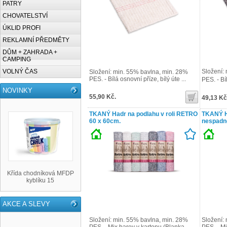
PATRY
CHOVATELSTVÍ
ÚKLID PROFI
REKLAMNÍ PŘEDMĚTY
DŮM + ZAHRADA +
CAMPING
VOLNÝ ČAS
Složení:
Složení: min. 55% bavlna, min. 28%
PES. - Bílá osnovní příze, bílý úte ...
PES. - Bí
NOVINKY
55,90 Kč.
49,13 Kč
TKANÝ Hadr na podlahu v roli RETRO
TKANÝ Ha
60 x 60cm.
nespadn
Křída chodníková MFDP
kyblíku 15
AKCE A SLEVY
Složení: min. 55% bavlna, min. 28%
Složení: