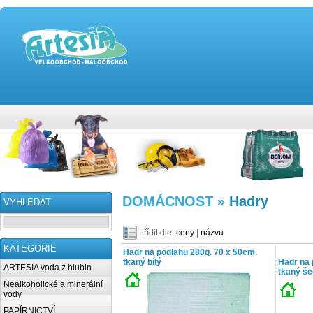
DOMÁCNOST »
Hadry
VYHLEDAT
třídit dle:
ceny
|
názvu
KATEGORIE
Hadr na podlahu 280g. 70 x 50cm.
tkaný bílý
Hadr na 
ARTESIA voda z hlubin
tkaný š
Nealkoholické a minerální
vody
PAPÍRNICTVÍ