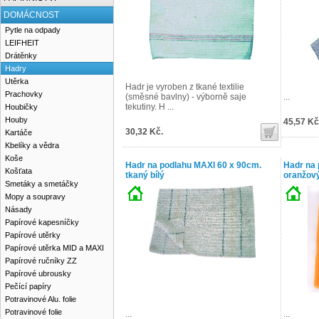
DOMÁCNOST
Pytle na odpady
LEIFHEIT
Drátěnky
Hadry
Utěrka
Hadr je vyroben z tkané textilie
Prachovky
(směsné bavlny) - výborně saje
...
tekutiny. H ...
Houbičky
Houby
45,57 Kč
30,32 Kč.
Kartáče
Kbelíky a vědra
Koše
Hadr na podlahu MAXI 60 x 90cm.
Hadr na 
Košťata
tkaný bílý
oranžov
Smetáky a smetáčky
Mopy a soupravy
Násady
Papírové kapesníčky
Papírové utěrky
Papírové utěrka MID a MAXI
Papírové ručníky ZZ
Papírové ubrousky
Pečící papíry
Potravinové Alu. folie
Potravinové folie
...
...