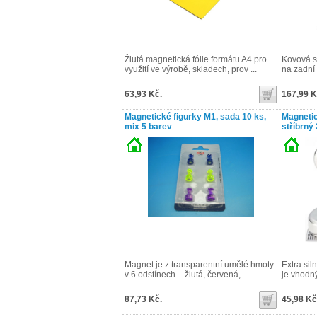
Žlutá magnetická fólie formátu A4 pro
Kovová s
využití ve výrobě, skladech, prov ...
na zadní 
63,93 Kč.
167,99 K
Magnetické figurky M1, sada 10 ks,
Magneti
mix 5 barev
stříbrný
Magnet je z transparentní umělé hmoty
Extra si
v 6 odstínech – žlutá, červená, ...
je vhodný
87,73 Kč.
45,98 Kč