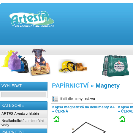
PAPÍRNICTVÍ »
Magnety
VYHLEDAT
třídit dle:
ceny
|
názvu
KATEGORIE
Kapsa magnetická na dokumenty A4
Kapsa m
– ČERNÁ
– ČERV
ARTESIA voda z hlubin
Nealkoholické a minerální
vody
PAPÍRNICTVÍ