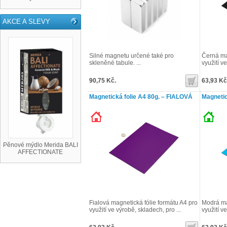
AKCE A SLEVY
Silné magnetu určené také pro
Černá ma
skleněné tabule. ...
využití v
90,75 Kč.
63,93 Kč
Magnetická folie A4 80g. – FIALOVÁ
Magnetic
Pěnové mýdlo Merida BALI
AFFECTIONATE
Fialová magnetická fólie formátu A4 pro
Modrá ma
využití ve výrobě, skladech, pro ...
využití v