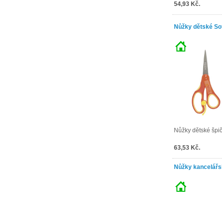
54,93 Kč.
Nůžky dětské Sof
Nůžky dětské špiča
63,53 Kč.
Nůžky kancelář