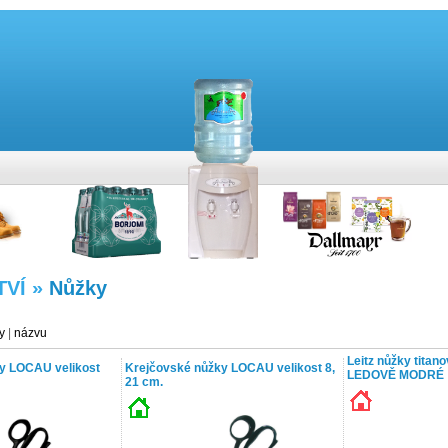
TVÍ »
Nůžky
y
|
názvu
Leitz nůžky tita
y LOCAU velikost
Krejčovské nůžky LOCAU velikost 8,
LEDOVĚ MODRÉ
21 cm.