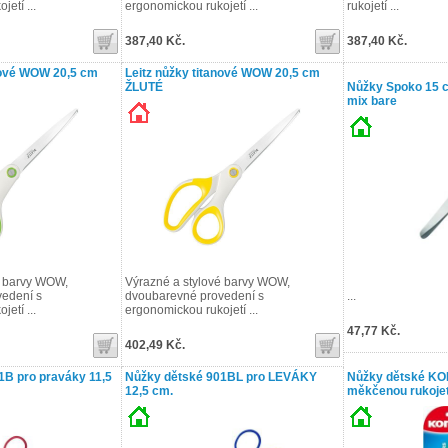
etí ...
ergonomickou rukojetí ...
rukojetí ...
387,40 Kč.
387,40 Kč.
nové WOW 20,5 cm
Leitz nůžky titanové WOW 20,5 cm
ŽLUTÉ
Nůžky Spoko 15 c
mix bare
é barvy WOW,
Výrazné a stylové barvy WOW,
edení s
dvoubarevné provedení s
...
etí ...
ergonomickou rukojetí ...
47,77 Kč.
402,49 Kč.
1B pro praváky 11,5
Nůžky dětské 901BL pro LEVÁKY
Nůžky dětské KO
12,5 cm.
měkčenou rukoje