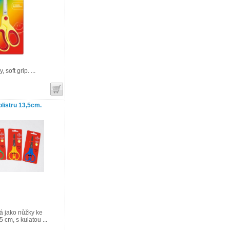
soft grip. ...
listru 13,5cm.
á jako nůžky ke
5 cm, s kulatou ...