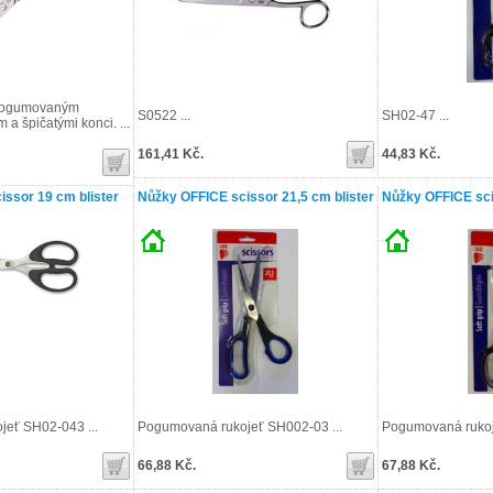
 pogumovaným
S0522 ...
SH02-47 ...
a špičatými konci. ...
161,41 Kč.
44,83 Kč.
ssor 19 cm blister
Nůžky OFFICE scissor 21,5 cm blister
Nůžky OFFICE sci
eť SH02-043 ...
Pogumovaná rukojeť SH002-03 ...
Pogumovaná rukoj
66,88 Kč.
67,88 Kč.