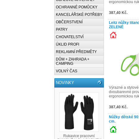
ergonomickou rukoj
OCHRANNÉ POMŮCKY
387,40 Kč.
KANCELÁŘSKÉ POTŘEBY
OBČERSTVENÍ
Leitz nůžky tita
ZELENÉ
PATRY
CHOVATELSTVÍ
ÚKLID PROFI
REKLAMNÍ PŘEDMĚTY
DŮM + ZAHRADA +
CAMPING
VOLNÝ ČAS
NOVINKY
Výrazné a stylov
dvoubarevné prov
ergonomickou rukoj
387,40 Kč.
Nůžky dětské 90
cm.
Rukavice pracovní