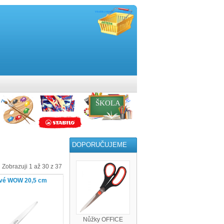
V košíku nemáte žádné položky
ŠKOLA
DOPORUČUJEME
Zobrazuji 1 až 30 z 37
nové WOW 20,5 cm
Nůžky OFFICE