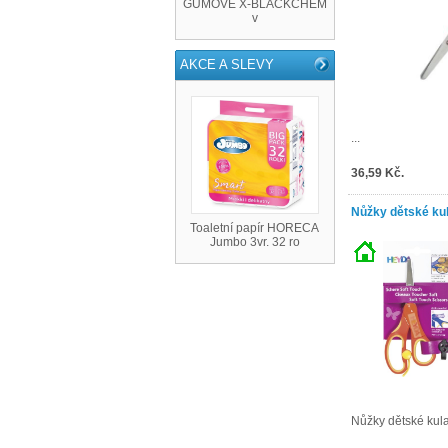
GUMOVÉ X-BLACKCHEM
v
AKCE A SLEVY
...
36,59 Kč.
Nůžky dětské kul
Toaletní papír HORECA
Jumbo 3vr. 32 ro
Nůžky dětské kulat