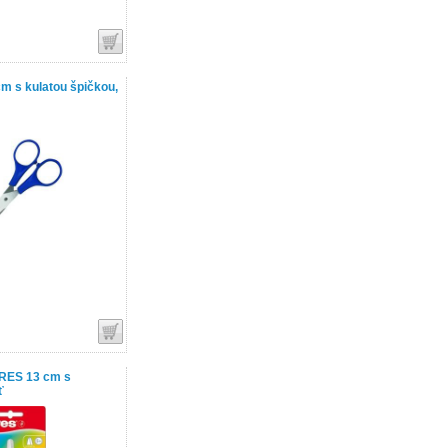
m s kulatou špičkou,
RES 13 cm s
ť