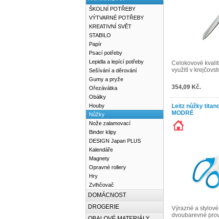
ŠKOLNÍ POTŘEBY
VÝTVARNÉ POTŘEBY
KREATIVNÍ SVĚT
STABILO
Papír
Psací potřeby
Lepidla a lepící potřeby
Celokovové kvalit
využití v krejčovství
Sešívání a děrování
Gumy a pryže
354,09 Kč.
Ořezávátka
Obálky
Houby
Leitz nůžky tita
MODRÉ
Nůžky
Nože zalamovací
Binder klipy
DESIGN Japan PLUS
Kalendáře
Magnety
Opravné rollery
Hry
Zvlhčovač
DOMÁCNOST
DROGERIE
Výrazné a stylov
dvoubarevné prov
OBALOVÉ MATERIÁLY