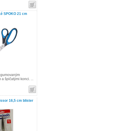
ké SPOKO 21 cm
pogumovaným
a špičatými konci. ...
ssor 16,5 cm blister