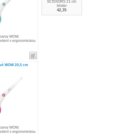
SCISSORS 21 cm
blister
42,35
 barvy WOW,
edení s ergonomickou
nové WOW 20,5 cm
 barvy WOW,
edení s ergonomickou