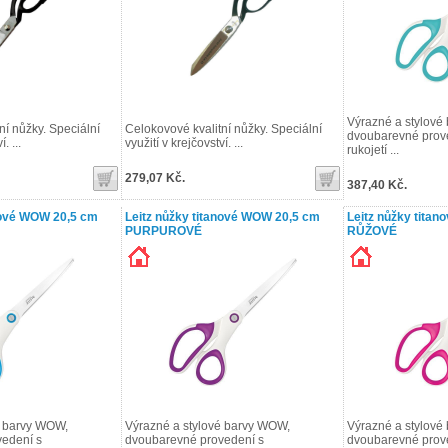
Výrazné a stylové
ní nůžky. Speciální
Celokovové kvalitní nůžky. Speciální
dvoubarevné prov
. ...
využití v krejčovství. ...
rukojetí ...
279,07 Kč.
387,40 Kč.
nové WOW 20,5 cm
Leitz nůžky titanové WOW 20,5 cm
Leitz nůžky tita
PURPUROVÉ
RŮŽOVÉ
é barvy WOW,
Výrazné a stylové barvy WOW,
Výrazné a stylové
edení s
dvoubarevné provedení s
dvoubarevné prov