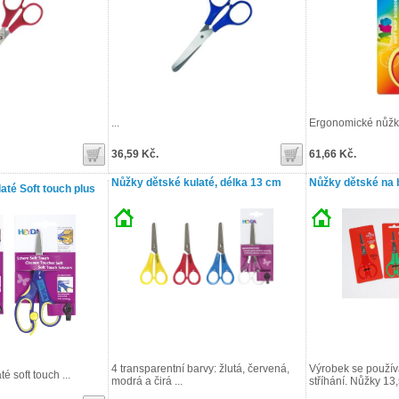
...
Ergonomické nůžky, 
36,59 Kč.
61,66 Kč.
Nůžky dětské kulaté, délka 13 cm
Nůžky dětské na b
até Soft touch plus
4 transparentní barvy: žlutá, červená,
Výrobek se použív
é soft touch ...
modrá a čirá ...
stříhání. Nůžky 13,