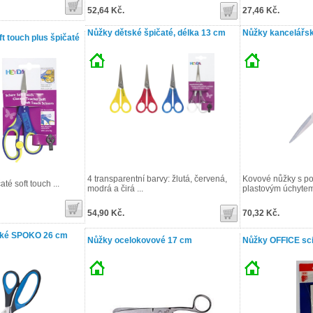
52,64 Kč.
27,46 Kč.
Nůžky dětské špičaté, délka 13 cm
Nůžky kancelářs
t touch plus špičaté
4 transparentní barvy: žlutá, červená,
Kovové nůžky s 
té soft touch ...
modrá a čirá ...
plastovým úchytem 
54,90 Kč.
70,32 Kč.
ské SPOKO 26 cm
Nůžky ocelokovové 17 cm
Nůžky OFFICE sci