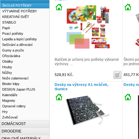
ŠKOLNÍ POTŘEBY
VÝTVARNÉ POTŘEBY
KREATIVNÍ SVĚT
STABILO
Papír
Psací potřeby
Lepidla a lepící potřeby
Sešívání a děrování
Gumy a pryže
Ořezávátka
Balíček je určený pro potřeby výtvarné
Školní po
Obálky
výchovy. ...
po jednom
Houby
Nůžky
528,91 Kč.
451,77 K
Nože zalamovací
Binder klipy
Desky na výkresy A1 mráček,
Desky n
tkanice
DESIGN Japan PLUS
Kalendáře
Magnety
Opravné rollery
Hry
Zvlhčovač
DOMÁCNOST
DROGERIE
OBALOVÉ MATERIÁLY