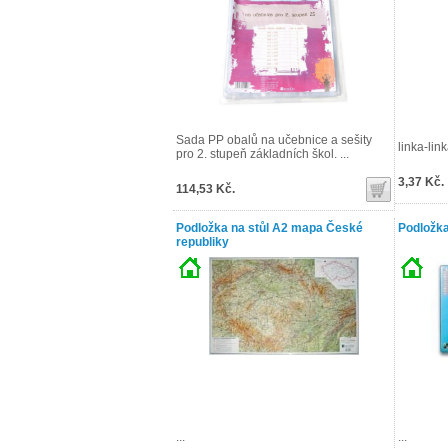
Sada PP obalů na učebnice a sešity
linka-linka
pro 2. stupeň základních škol. ...
3,37 Kč.
114,53 Kč.
Podložka na stůl A2 mapa České
Podložka
republiky
...
...