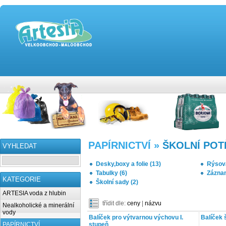
PAPÍRNICTVÍ »
ŠKOLNÍ POT
VYHLEDAT
Desky,boxy a folie (13)
Rýsová
Tabulky (6)
Záznam
KATEGORIE
Školní sady (2)
ARTESIA voda z hlubin
třídit dle:
ceny
|
názvu
Nealkoholické a minerální
vody
Balíček pro výtvarnou výchovu I.
Balíček 
PAPÍRNICTVÍ
stupeň