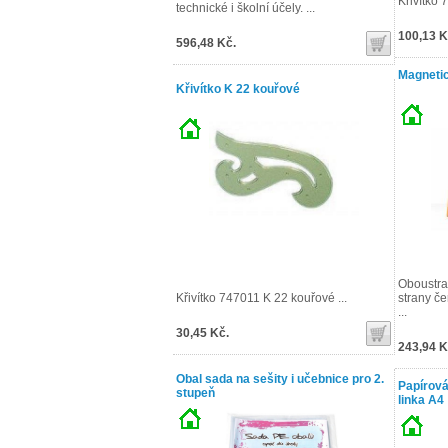
Křivítko 
technické i školní účely. ...
100,13 K
596,48 Kč.
Magneti
Křivítko K 22 kouřové
Oboustran
Křivítko 747011 K 22 kouřové ...
strany če
...
30,45 Kč.
243,94 K
Obal sada na sešity i učebnice pro 2.
Papírová
stupeň
linka A4