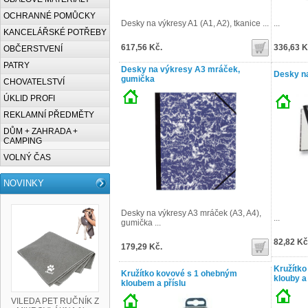
OCHRANNÉ POMŮCKY
Desky na výkresy A1 (A1, A2), tkanice ...
...
KANCELÁŘSKÉ POTŘEBY
617,56 Kč.
336,63 K
OBČERSTVENÍ
PATRY
Desky na výkresy A3 mráček,
Desky n
gumička
CHOVATELSTVÍ
ÚKLID PROFI
REKLAMNÍ PŘEDMĚTY
DŮM + ZAHRADA +
CAMPING
VOLNÝ ČAS
NOVINKY
Desky na výkresy A3 mráček (A3, A4),
...
gumička ...
82,82 Kč
179,29 Kč.
Kružítko
Kružítko kovové s 1 ohebným
klouby a 
kloubem a příslu
VILEDA PET RUČNÍK Z