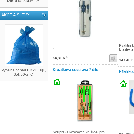
MIKROVLÁKNA 1ks.
AKCE A SLEVY
Kvalitní 
...
klouby pr
84,31 Kč.
143,46 K
Kružítková souprava 7 dílů
Pytle na odpad HDPE 18µ.,
Křivítko
35l. 50ks. Cl
Souprava kovových kružidel pro