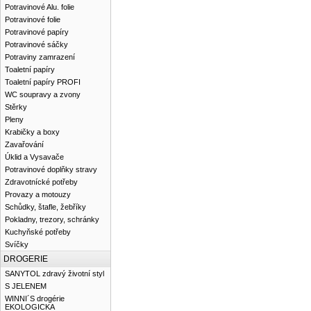
Potravinové Alu. folie
Potravinové folie
Potravinové papíry
Potravinové sáčky
Potraviny zamrazení
Toaletní papíry
Toaletní papíry PROFI
WC soupravy a zvony
Stěrky
Pleny
Krabičky a boxy
Zavařování
Úklid a Vysavače
Potravinové doplňky stravy
Zdravotnícké potřeby
Provazy a motouzy
Schůdky, štafle, žebříky
Pokladny, trezory, schránky
Kuchyňské potřeby
Svíčky
DROGERIE
SANYTOL zdravý životní styl
S JELENEM
WINNI´S drogérie
EKOLOGICKA