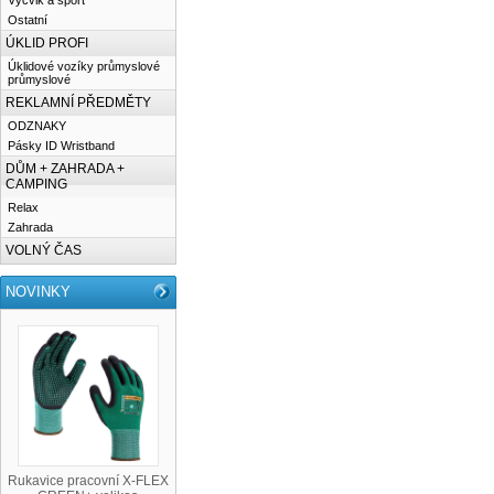
Výcvik a sport
Ostatní
ÚKLID PROFI
Úklidové vozíky průmyslové
průmyslové
REKLAMNÍ PŘEDMĚTY
ODZNAKY
Pásky ID Wristband
DŮM + ZAHRADA +
CAMPING
Relax
Zahrada
VOLNÝ ČAS
NOVINKY
Rukavice pracovní X-FLEX