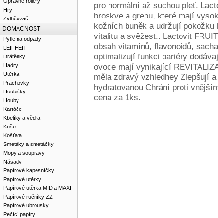
Opravné rollery
pro normální až suchou pleť. Lac
Hry
broskve a grepu, které mají vys
Zvlhčovač
kožních buněk a udržují pokožku 
DOMÁCNOST
vitalitu a svěžest.. Lactovit FR
Pytle na odpady
obsah vitamínů, flavonoidů, sachari
LEIFHEIT
optimalizují funkci bariéry dodáv
Drátěnky
ovoce mají vynikající REVITALIZA
Hadry
Utěrka
měla zdravý vzhledhey Zlepšují a 
Prachovky
hydratovanou Chrání proti vnějším
Houbičky
cena za 1ks.
Houby
Kartáče
Kbelíky a vědra
Koše
Košťata
Smetáky a smetáčky
Mopy a soupravy
Násady
Papírové kapesníčky
Papírové utěrky
Papírové utěrka MID a MAXI
Papírové ručníky ZZ
Papírové ubrousky
Pečící papíry