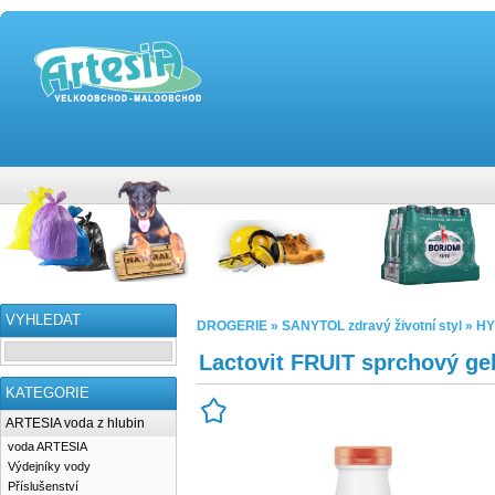
VYHLEDAT
DROGERIE » SANYTOL zdravý životní styl » H
Lactovit FRUIT sprchový ge
KATEGORIE
ARTESIA voda z hlubin
voda ARTESIA
Výdejníky vody
Příslušenství