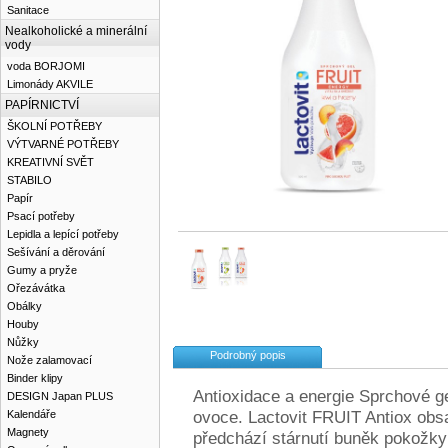
Sanitace
Nealkoholické a minerální
vody
voda BORJOMI
Limonády AKVILE
PAPÍRNICTVÍ
ŠKOLNÍ POTŘEBY
VÝTVARNÉ POTŘEBY
KREATIVNÍ SVĚT
STABILO
Papír
Psací potřeby
Lepidla a lepící potřeby
Sešívání a děrování
Gumy a pryže
Ořezávátka
Obálky
Houby
Nůžky
Podrobný popis
Nože zalamovací
Binder klipy
Antioxidace a energie Sprchové g
DESIGN Japan PLUS
ovoce. Lactovit FRUIT Antiox obs
Kalendáře
Magnety
předchází stárnutí buněk pokož