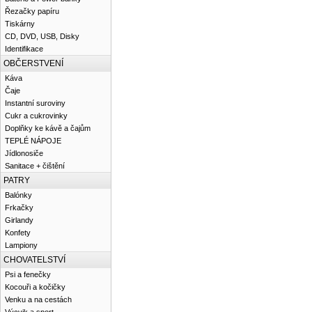
Řezačky papíru
Tiskárny
CD, DVD, USB, Disky
Identifikace
OBČERSTVENÍ
Káva
Čaje
Instantní suroviny
Cukr a cukrovinky
Doplňky ke kávě a čajům
TEPLÉ NÁPOJE
Jídlonosiče
Sanitace + čištění
PATRY
Balónky
Frkačky
Girlandy
Konfety
Lampiony
CHOVATELSTVÍ
Psi a fenečky
Kocouři a kočičky
Venku a na cestách