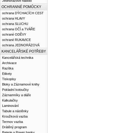
Jednorázové nádobí
OCHRANNÉ POMŮCKY
ochrana DÝCHACÍCH CEST
ochrana HLAVY
ochrana SLUCHU
ochrana OČÍ a TVÁŘE
ochrané ODĚVY
ochrané RUKAVICE
ochrana JEDNORÁZOVÁ
KANCELÁŘSKÉ POTŘEBY
Kancelářská technika
Archivace
Razítka
Etikety
Tiskopisy
Bloky a Záznamové knihy
Pokladní kotoučky
Záznamníky a diáře
Kalkulačky
Laminování
Tabule a nástěnky
Kroužková vazba
Termov vazba
Drátěný program
Baterie a Power banky