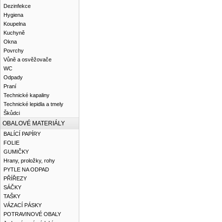
Dezinfekce
Hygiena
Koupelna
Kuchyně
Okna
Povrchy
Vůně a osvěžovače
WC
Odpady
Praní
Technické kapaliny
Technické lepidla a tmely
Škůdci
OBALOVÉ MATERIÁLY
BALÍCÍ PAPÍRY
FOLIE
GUMIČKY
Hrany, proložky, rohy
PYTLE NA ODPAD
PŘÍŘEZY
SÁČKY
TAŠKY
VÁZACÍ PÁSKY
POTRAVINOVÉ OBALY