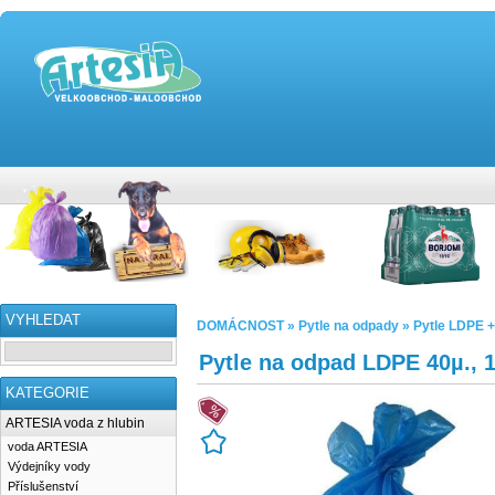
VYHLEDAT
DOMÁCNOST » Pytle na odpady » Pytle LDPE + 
Pytle na odpad LDPE 40µ., 
KATEGORIE
ARTESIA voda z hlubin
voda ARTESIA
Výdejníky vody
Příslušenství