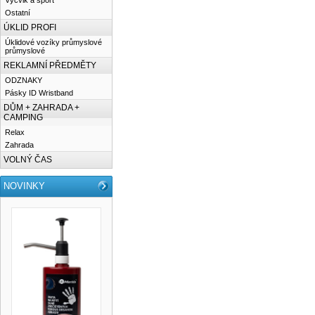
Výcvik a sport
Ostatní
ÚKLID PROFI
Úklidové vozíky průmyslové
průmyslové
REKLAMNÍ PŘEDMĚTY
ODZNAKY
Pásky ID Wristband
DŮM + ZAHRADA +
CAMPING
Relax
Zahrada
VOLNÝ ČAS
NOVINKY