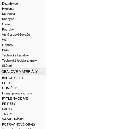
Dezinfekce
Hygiena
Koupelna
Kuchyně
Okna
Povrchy
Vůně a osvěžovače
WC
Odpady
Praní
Technické kapaliny
Technické lepidla a tmely
Škůdci
OBALOVÉ MATERIÁLY
BALÍCÍ PAPÍRY
FOLIE
GUMIČKY
Hrany, proložky, rohy
PYTLE NA ODPAD
PŘÍŘEZY
SÁČKY
TAŠKY
VÁZACÍ PÁSKY
POTRAVINOVÉ OBALY