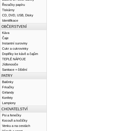
Řezačky papíru
Tiskárny
CD, DVD, USB, Disky
Identifikace
OBČERSTVENÍ
Káva
Čaje
Instantní suroviny
Cukr a cukrovinky
Doplňky ke kávě a čajům
TEPLÉ NÁPOJE
Jídlonosiče
Sanitace + čištění
PATRY
Balónky
Frkačky
Girlandy
Konfety
Lampiony
CHOVATELSTVÍ
Psi a fenečky
Kocouři a kočičky
Venku a na cestách