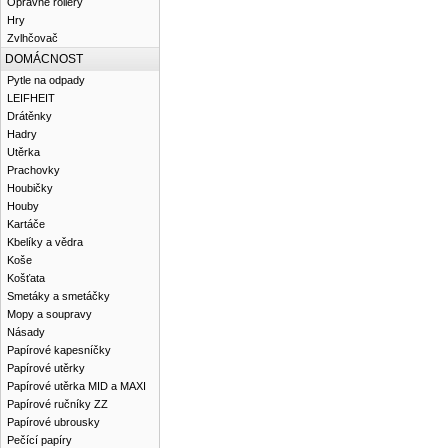
Opravné rollery
Hry
Zvlhčovač
DOMÁCNOST
Pytle na odpady
LEIFHEIT
Drátěnky
Hadry
Utěrka
Prachovky
Houbičky
Houby
Kartáče
Kbelíky a vědra
Koše
Košťata
Smetáky a smetáčky
Mopy a soupravy
Násady
Papírové kapesníčky
Papírové utěrky
Papírové utěrka MID a MAXI
Papírové ručníky ZZ
Papírové ubrousky
Pečící papíry