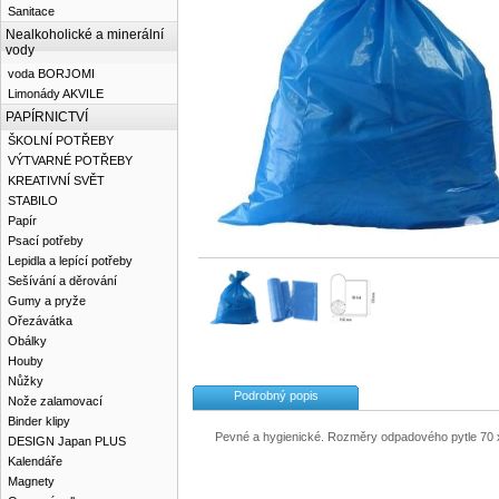
Sanitace
Nealkoholické a minerální
vody
voda BORJOMI
Limonády AKVILE
PAPÍRNICTVÍ
ŠKOLNÍ POTŘEBY
VÝTVARNÉ POTŘEBY
KREATIVNÍ SVĚT
STABILO
Papír
Psací potřeby
Lepidla a lepící potřeby
Sešívání a děrování
Gumy a pryže
Ořezávátka
Obálky
Houby
Nůžky
Podrobný popis
Nože zalamovací
Binder klipy
Pevné a hygienické. Rozměry odpadového pytle 70 x 1
DESIGN Japan PLUS
Kalendáře
Magnety