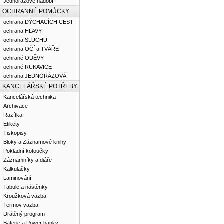
Jednorázové nádobí
OCHRANNÉ POMŮCKY
ochrana DÝCHACÍCH CEST
ochrana HLAVY
ochrana SLUCHU
ochrana OČÍ a TVÁŘE
ochrané ODĚVY
ochrané RUKAVICE
ochrana JEDNORÁZOVÁ
KANCELÁŘSKÉ POTŘEBY
Kancelářská technika
Archivace
Razítka
Etikety
Tiskopisy
Bloky a Záznamové knihy
Pokladní kotoučky
Záznamníky a diáře
Kalkulačky
Laminování
Tabule a nástěnky
Kroužková vazba
Termov vazba
Drátěný program
Baterie a Power banky