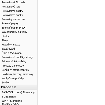
Potravinové Alu. folie
Potravinové folie
Potravinové papíry
Potravinové sáčky
Potraviny zamrazení
Toaletní papíry
Toaletní papíry PROFI
WC soupravy a zvony
Stěrky
Pleny
Krabičky a boxy
Zavařování
Úklid a Vysavače
Potravinové doplňky stravy
Zdravotnícké potřeby
Provazy a motouzy
Schůdky, štafle, žebříky
Pokladny, trezory, schránky
Kuchyňské potřeby
Svíčky
DROGERIE
SANYTOL zdravý životní styl
S JELENEM
WINNI´S drogérie
EKOLOGICKA